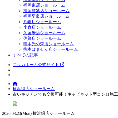
福岡東店ショールーム
福岡筑紫店ショールーム
福岡早良店ショールーム
八幡店ショールーム
小倉店ショールーム
久留米店ショールーム
佐賀店ショールーム
熊本光の森店ショールーム
熊本はません店ショールーム
すべての記事
ニッカホーム公式サイト
横浜緑店ショールーム
古いキッチンでも交換可能！キャビネット型コンロ施工
2026.03.23
(Mon)
横浜緑店ショールーム