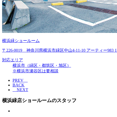
横浜緑ショールーム
〒226-0019 神奈川県横浜市緑区中山4-11-10 アーティー983 
対応エリア
横浜市（緑区・都筑区・旭区）
※横浜市瀬谷区は要相談
PREV
BACK
NEXT
横浜緑店ショールームのスタッフ