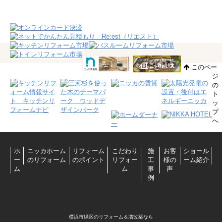
このペー
ジ
の
ト
ッ
プ
へ
ホ
ニッカホーム
リフォーム
こだわり
施
お客
ショール
ー
のリフォーム
のポイント
リフォー
工
様の
ーム紹介
ム
ム
事
声
例
横浜市緑区のリフォーム＆増改築なら