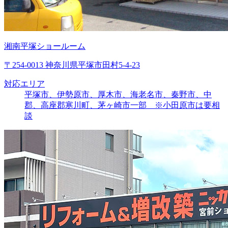
湘南平塚ショールーム
〒254-0013 神奈川県平塚市田村5-4-23
対応エリア
平塚市、伊勢原市、厚木市、海老名市、秦野市、中
郡、高座郡寒川町、茅ヶ崎市一部 ※小田原市は要相
談