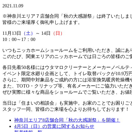
2021.11.09
※神奈川エリア７店舗合同「秋の大感謝祭」は終了いたしま
皆様のご来場厚く御礼申し上げます。
11月13日
（土）
～ 14日
（日）
10：00～17：00
いつもニッカホームショールームをご利用いただき、誠にあ
このたび、関東エリアのニッカホームでは日ごろの皆様のご
各日先着50名様にはウタマロクリーナーとメーカーノベルテ
イベント限定水廻り企画として、トイレ取替パックが10.9万
さらに、期間中対象品をご成約の方には浴室換気暖房乾燥機
また、TOTO・クリナップ等、有名メーカーにご協力いただ
ぜひ実際に様々な商品をショールームでご覧いただき、お値
当日は「住まいの相談会」も実施中。お家のことでお困りご
スタッフ一同、皆様のご来場を心よりお待ちしております！
神奈川エリア8店舗合同「秋の大感謝祭」を開催！
4月5日（日）の営業に関するお知らせ