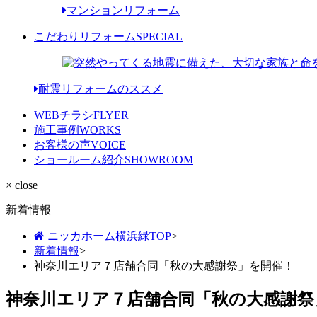
マンションリフォーム
こだわりリフォーム
SPECIAL
耐震リフォームのススメ
WEBチラシ
FLYER
施工事例
WORKS
お客様の声
VOICE
ショールーム紹介
SHOWROOM
× close
新着情報
ニッカホーム横浜緑TOP
>
新着情報
>
神奈川エリア７店舗合同「秋の大感謝祭」を開催！
神奈川エリア７店舗合同「秋の大感謝祭